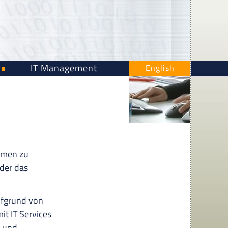
IT Management
English
hmen zu
der das
ufgrund von
it IT Services
n und