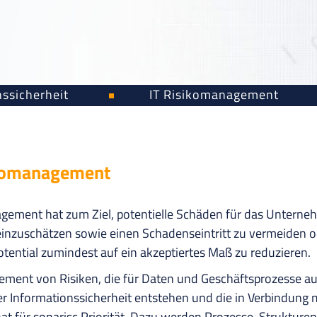
ssicherheit
IT Risikomanagement
ikomanagement
gement hat zum Ziel, potentielle Schäden für das Unterne
einzuschätzen sowie einen Schadenseintritt zu vermeiden o
ential zumindest auf ein akzeptiertes Maß zu reduzieren.
ment von Risiken, die für Daten und Geschäftsprozesse a
er Informationssicherheit entstehen und die in Verbindung m
hat für sonarisc Priorität. Dazu werden Prozesse, Strukture