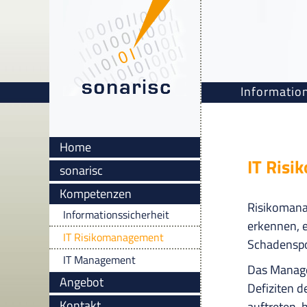
Information
Home
IT Ris
sonarisc
Kompetenzen
Risikomana
Informationssicherheit
erkennen, 
IT Risikomanagement
Schadenspot
IT Management
Das Manage
Angebot
Defiziten d
Kontakt
auftreten, 