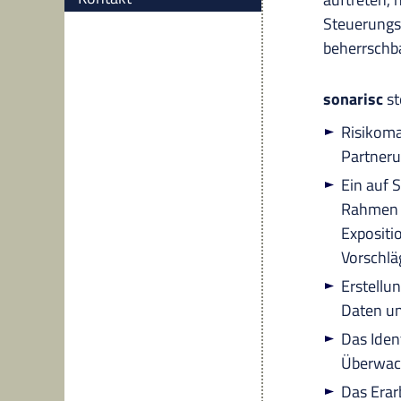
Steuerungs
beherrschb
sonarisc
st
Risikoma
Partner
Ein auf S
Rahmen v
Expositi
Vorschlä
Erstellu
Daten un
Das Iden
Überwach
Das Erar