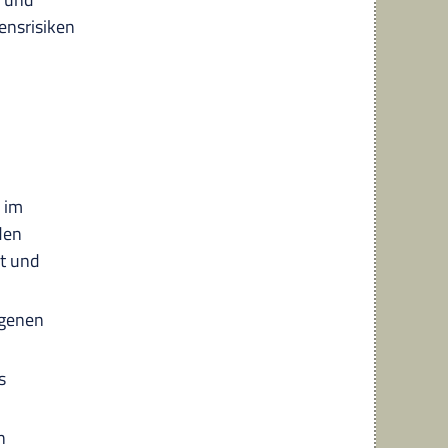
nsrisiken
e im
den
t und
igenen
s
n